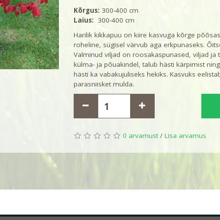
Kõrgus:
300-400 cm
Laius:
300-400 cm
Harilik kikkapuu on kiire kasvuga kõrge põõsas
roheline, sügisel värvub aga erkpunaseks. Õits
Valminud viljad on roosakaspunased, viljad ja 
külma- ja põuakindel, talub hästi kärpimist ning
hästi ka vabakujuliseks hekiks. Kasvuks eelistab
parasniisket mulda.
0 arvamust
/
Lisa arvamus