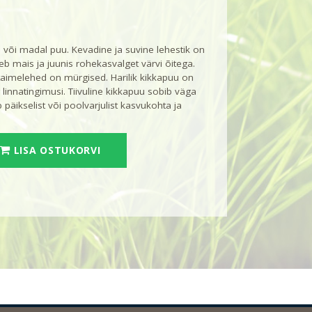
 või madal puu. Kevadine ja suvine lehestik on
eb mais ja juunis rohekasvalget värvi õitega.
taimelehed on mürgised. Harilik kikkapuu on
 linnatingimusi. Tiivuline kikkapuu sobib väga
 päikselist või poolvarjulist kasvukohta ja
LISA OSTUKORVI