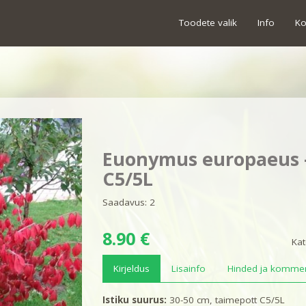
Toodete valik
Info
Ko
Euonymus europaeus -
C5/5L
Saadavus: 2
8.90 €
Kat
Kirjeldus
Lisainfo
Hinded ja kommen
Istiku suurus:
30-50 cm, taimepott C5/5L