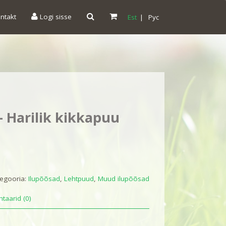
ntakt
Logi sisse
Est
|
Pyc
 Harilik kikkapuu
egooria:
Ilupõõsad
,
Lehtpuud
,
Muud ilupõõsad
taarid (0)